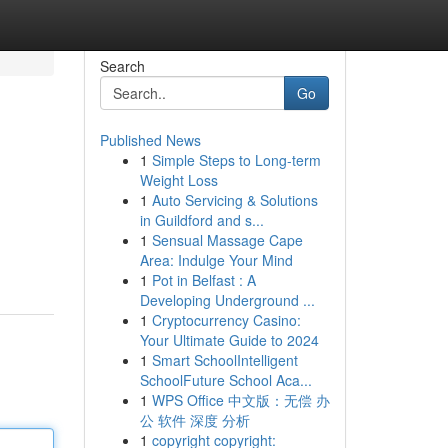
Search
Go
Published News
1
Simple Steps to Long-term
Weight Loss
1
Auto Servicing & Solutions
in Guildford and s...
1
Sensual Massage Cape
Area: Indulge Your Mind
1
Pot in Belfast : A
Developing Underground ...
1
Cryptocurrency Casino:
Your Ultimate Guide to 2024
1
Smart SchoolIntelligent
SchoolFuture School Aca...
1
WPS Office 中文版：无偿 办
公 软件 深度 分析
1
copyright copyright: