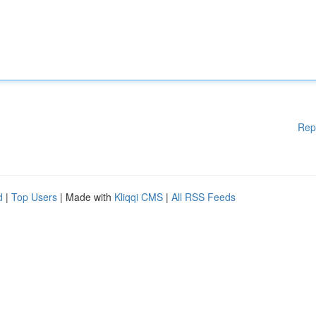
Rep
d
|
Top Users
| Made with
Kliqqi CMS
|
All RSS Feeds