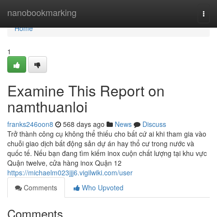
Home
nanobookmarking
Togg
navi
Home
1
Examine This Report on
namthuanloi
franks246oon8
568 days ago
News
Discuss
Trở thành công cụ không thể thiếu cho bất cứ ai khi tham gia vào
chuỗi giao dịch bất động sản dự án hay thổ cư trong nước và
quốc tế. Nếu bạn đang tìm kiếm inox cuộn chất lượng tại khu vực
Quận twelve, cửa hàng inox Quận 12
https://michaelm023jjj6.vigilwiki.com/user
Comments
Who Upvoted
Comments