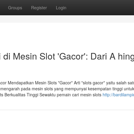
Groups
Register
Login
di Mesin Slot 'Gacor': Dari A hin
cor Mendapatkan Mesin Slots "Gacor" Arti "slots gacor" yaitu salah sa
r" mengarah pada mesin slots yang mempunyai kesempatan tinggi untu
 Berkualitas Tinggi Sewaktu pemain cari mesin slots
http://bardilampi