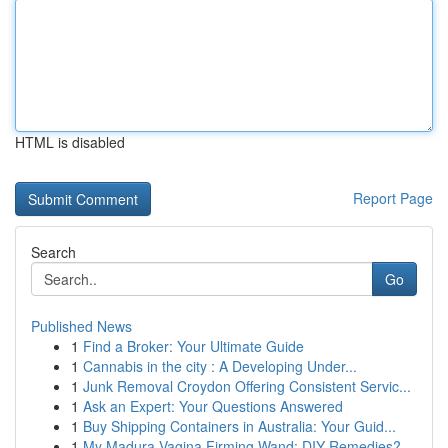
HTML is disabled
Report Page
Search
Go
Published News
1
Find a Broker: Your Ultimate Guide
1
Cannabis in the city : A Developing Under...
1
Junk Removal Croydon Offering Consistent Servic...
1
Ask an Expert: Your Questions Answered
1
Buy Shipping Containers in Australia: Your Guid...
1
My Madura Vagina Firming Wand: DIY Remedies?