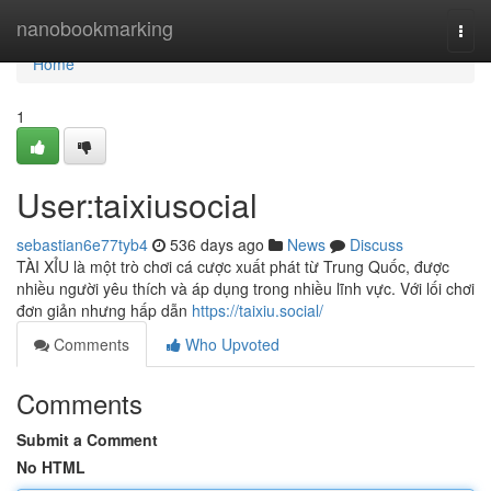
Home
nanobookmarking
Togg
navi
Home
1
User:taixiusocial
sebastian6e77tyb4
536 days ago
News
Discuss
TÀI XỈU là một trò chơi cá cược xuất phát từ Trung Quốc, được
nhiều người yêu thích và áp dụng trong nhiều lĩnh vực. Với lối chơi
đơn giản nhưng hấp dẫn
https://taixiu.social/
Comments
Who Upvoted
Comments
Submit a Comment
No HTML