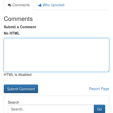
Comments
Who Upvoted
Comments
Submit a Comment
No HTML
HTML is disabled
Report Page
Search
Go