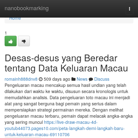
Home
nanobookmarking
Togg
navi
Home
1
Desas-desus yang Beredar
tentang Data Keluaran Macau
romainh888dnv8
509 days ago
News
Discuss
Pengeluaran macau mencakup semua hasil undian yang telah
dilakukan dari waktu ke waktu, disusun secara kronologis untuk
memudahkan analisis. Data pengeluaran toto macau ini menjadi
alat yang sangat berguna bagi pemain yang serius dalam
mempersiapkan strategi permainan mereka. Dengan melihat
pengeluaran macau terbaru, pemain dapat melacak angka-angka
yang sering muncul
https://live-draw-macau-4d-
youtub44073.pages10.com/peta-langkah-demi-langkah-baru-
untuk-keluaran-macau-69110706