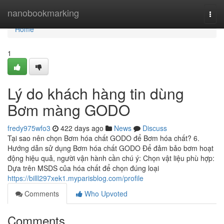
Home
nanobookmarking
Togg
navi
Home
1
Lý do khách hàng tin dùng
Bơm màng GODO
fredy975wfo3
422 days ago
News
Discuss
Tại sao nên chọn Bơm hóa chất GODO để Bơm hóa chất? 6.
Hướng dẫn sử dụng Bơm hóa chất GODO Để đảm bảo bơm hoạt
động hiệu quả, người vận hành cần chú ý: Chọn vật liệu phù hợp:
Dựa trên MSDS của hóa chất để chọn đúng loại
https://billl297xek1.myparisblog.com/profile
Comments
Who Upvoted
Comments