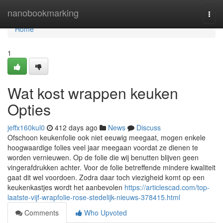
Home
nanobookmarking
Togg
navi
Home
1
Wat kost wrappen keuken
Opties
jeffx160kul0
412 days ago
News
Discuss
Ofschoon keukenfolie ook niet eeuwig meegaat, mogen enkele
hoogwaardige folies veel jaar meegaan voordat ze dienen te
worden vernieuwen. Op de folie die wij benutten blijven geen
vingerafdrukken achter. Voor de folie betreffende mindere kwaliteit
gaat dit wel voordoen. Zodra daar toch viezigheid komt op een
keukenkastjes wordt het aanbevolen
https://articlescad.com/top-
laatste-vijf-wrapfolie-rose-stedelijk-nieuws-378415.html
Comments
Who Upvoted