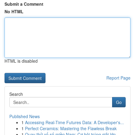
Submit a Comment
No HTML
HTML is disabled
Report Page
Search
Go
Published News
1
Accessing Real-Time Futures Data: A Developer's...
1
Perfect Ceramics: Mastering the Flawless Break
1
Quay thử xổ số miền Nam: Cơ hội trúng giải lớn