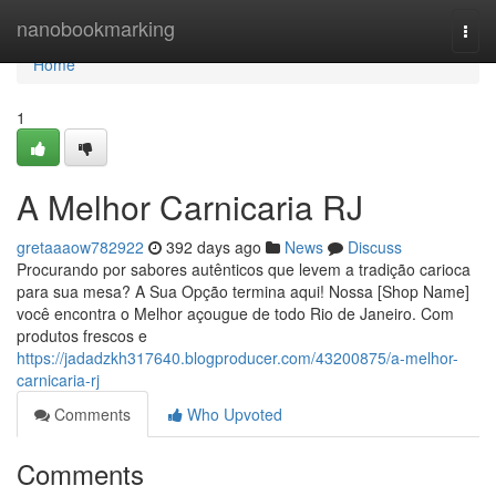
Home
nanobookmarking
Togg
navi
Home
1
A Melhor Carnicaria RJ
gretaaaow782922
392 days ago
News
Discuss
Procurando por sabores autênticos que levem a tradição carioca
para sua mesa? A Sua Opção termina aqui! Nossa [Shop Name]
você encontra o Melhor açougue de todo Rio de Janeiro. Com
produtos frescos e
https://jadadzkh317640.blogproducer.com/43200875/a-melhor-
carnicaria-rj
Comments
Who Upvoted
Comments