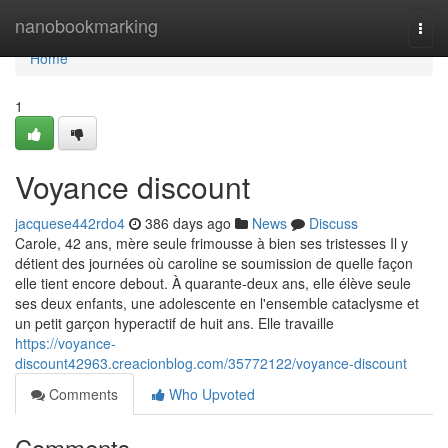
Home
nanobookmarking
Togg
navi
Home
1
Voyance discount
jacquese442rdo4
386 days ago
News
Discuss
Carole, 42 ans, mère seule frimousse à bien ses tristesses Il y
détient des journées où caroline se soumission de quelle façon
elle tient encore debout. À quarante-deux ans, elle élève seule
ses deux enfants, une adolescente en l'ensemble cataclysme et
un petit garçon hyperactif de huit ans. Elle travaille
https://voyance-
discount42963.creacionblog.com/35772122/voyance-discount
Comments
Who Upvoted
Comments