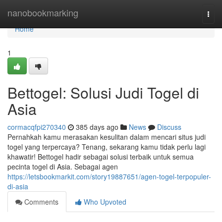
Home
nanobookmarking
Togg
navi
Home
1
Bettogel: Solusi Judi Togel di
Asia
cormacqfpi270340
385 days ago
News
Discuss
Pernahkah kamu merasakan kesulitan dalam mencari situs judi
togel yang terpercaya? Tenang, sekarang kamu tidak perlu lagi
khawatir! Bettogel hadir sebagai solusi terbaik untuk semua
pecinta togel di Asia. Sebagai agen
https://letsbookmarkit.com/story19887651/agen-togel-terpopuler-
di-asia
Comments
Who Upvoted