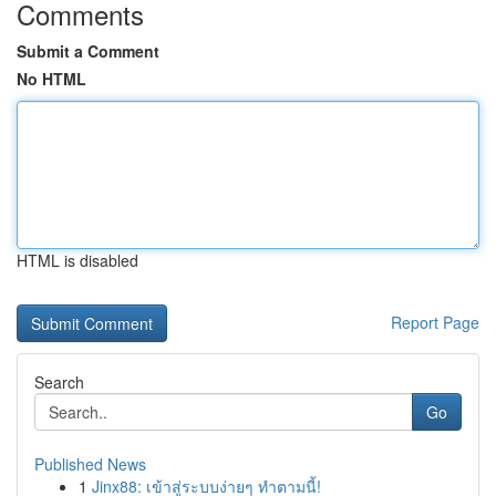
Comments
Submit a Comment
No HTML
HTML is disabled
Report Page
Search
Go
Published News
1
Jinx88: เข้าสู่ระบบง่ายๆ ทำตามนี้!