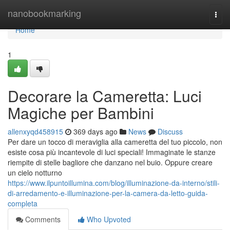
Home
nanobookmarking
Togg
navi
Home
1
Decorare la Cameretta: Luci
Magiche per Bambini
allenxyqd458915
369 days ago
News
Discuss
Per dare un tocco di meraviglia alla cameretta del tuo piccolo, non
esiste cosa più incantevole di luci speciali! Immaginate le stanze
riempite di stelle bagliore che danzano nel buio. Oppure creare
un cielo notturno
https://www.ilpuntoillumina.com/blog/illuminazione-da-interno/stili-
di-arredamento-e-illuminazione-per-la-camera-da-letto-guida-
completa
Comments
Who Upvoted