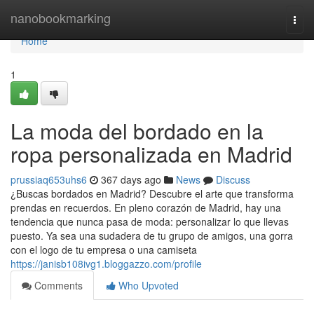
Home
nanobookmarking
Togg
navi
Home
1
La moda del bordado en la
ropa personalizada en Madrid
prussiaq653uhs6
367 days ago
News
Discuss
¿Buscas bordados en Madrid? Descubre el arte que transforma
prendas en recuerdos. En pleno corazón de Madrid, hay una
tendencia que nunca pasa de moda: personalizar lo que llevas
puesto. Ya sea una sudadera de tu grupo de amigos, una gorra
con el logo de tu empresa o una camiseta
https://janisb108ivg1.bloggazzo.com/profile
Comments
Who Upvoted