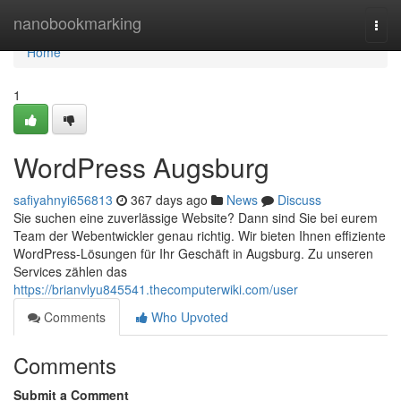
Home
nanobookmarking
Togg
navi
Home
1
WordPress Augsburg
safiyahnyi656813
367 days ago
News
Discuss
Sie suchen eine zuverlässige Website? Dann sind Sie bei eurem
Team der Webentwickler genau richtig. Wir bieten Ihnen effiziente
WordPress-Lösungen für Ihr Geschäft in Augsburg. Zu unseren
Services zählen das
https://brianvlyu845541.thecomputerwiki.com/user
Comments
Who Upvoted
Comments
Submit a Comment