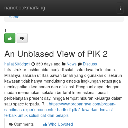
Home
nanobookmarking
Togg
navi
Home
1
An Unbiased View of PIK 2
hallajl503dqc1
359 days ago
News
Discuss
Infrastruktur fashionable menjadi salah satu daya tarik utama.
Misalnya, saluran utilitas bawah tanah yang digunakan di seluruh
kawasan tidak hanya mendukung estetika lingkungan tetapi juga
meningkatkan keamanan dan efisiensi. Penghuni dapat dengan
mudah menemukan sekolah bertaraf internasional, pusat
perbelanjaan present day, hingga tempat hiburan keluarga dalam
satu space terpadu. R...
https://www.propanraya.com/propan-
sandimas-experience-center-hadir-di-pik-2-tawarkan-inovasi-
terbaik-untuk-solusi-cat-dan-pelapis
Comments
Who Upvoted