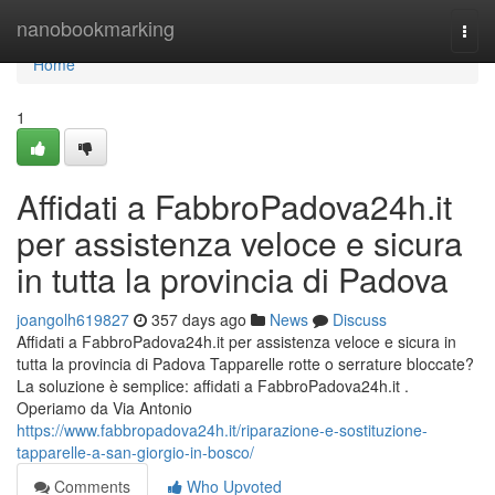
Home
nanobookmarking
Togg
navi
Home
1
Affidati a FabbroPadova24h.it
per assistenza veloce e sicura
in tutta la provincia di Padova
joangolh619827
357 days ago
News
Discuss
Affidati a FabbroPadova24h.it per assistenza veloce e sicura in
tutta la provincia di Padova Tapparelle rotte o serrature bloccate?
La soluzione è semplice: affidati a FabbroPadova24h.it .
Operiamo da Via Antonio
https://www.fabbropadova24h.it/riparazione-e-sostituzione-
tapparelle-a-san-giorgio-in-bosco/
Comments
Who Upvoted