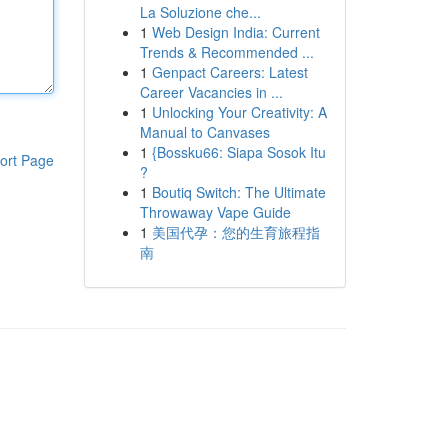
La Soluzione che...
1
Web Design India: Current
Trends & Recommended ...
1
Genpact Careers: Latest
Career Vacancies in ...
1
Unlocking Your Creativity: A
Manual to Canvases
1
{Bossku66: Siapa Sosok Itu
ort Page
?
1
Boutiq Switch: The Ultimate
Throwaway Vape Guide
1
美国代孕：您的生育旅程指
南