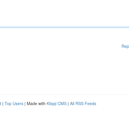
Rep
d
|
Top Users
| Made with
Kliqqi CMS
|
All RSS Feeds