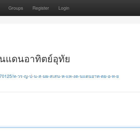
Groups
Register
Login
งดินแดนอาทิตย์อุทัย
/36770125/ท-วร-ญ-ป-น-ส-มผ-สเสน-ห-แห-งด-นแดนอาท-ตย-อ-ท-ย