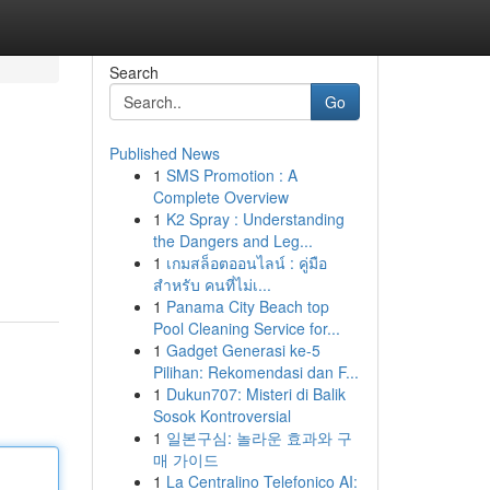
Search
Go
Published News
1
SMS Promotion : A
Complete Overview
1
K2 Spray : Understanding
the Dangers and Leg...
1
เกมสล็อตออนไลน์ : คู่มือ
สำหรับ คนที่ไม่เ...
1
Panama City Beach top
Pool Cleaning Service for...
1
Gadget Generasi ke-5
Pilihan: Rekomendasi dan F...
1
Dukun707: Misteri di Balik
Sosok Kontroversial
1
일본구심: 놀라운 효과와 구
매 가이드
1
La Centralino Telefonico AI: