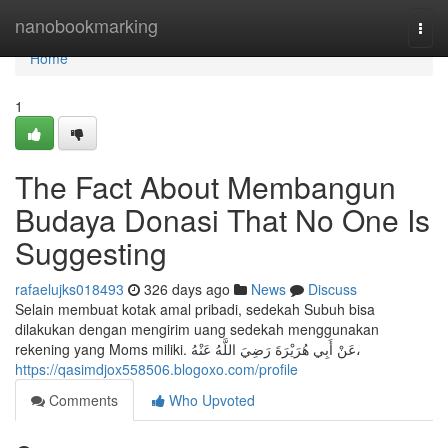
Home
nanobookmarking
Togg
navi
Home
1
The Fact About Membangun
Budaya Donasi That No One Is
Suggesting
rafaelujks018493
326 days ago
News
Discuss
Selain membuat kotak amal pribadi, sedekah Subuh bisa
dilakukan dengan mengirim uang sedekah menggunakan
rekening yang Moms miliki. عَنْ أَبِي هُرَيْرَةَ رَضِيَ اللَّهُ عَنْهُ،
https://qasimdjox558506.blogoxo.com/profile
Comments
Who Upvoted