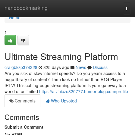
Home
nanobookmarking
Togg
navi
Home
1
Ultimate Streaming Platform
craigbkzp374328
325 days ago
News
Discuss
Are you sick of slow internet speeds? Do you yearn access to a
huge library of content? Then look no further than B1G Player
IPTV! This cutting-edge streaming platform is your gateway to a
world of unlimited
https://alvinicze320777.humor-blog.com/profile
Comments
Who Upvoted
Comments
Submit a Comment
No HTML