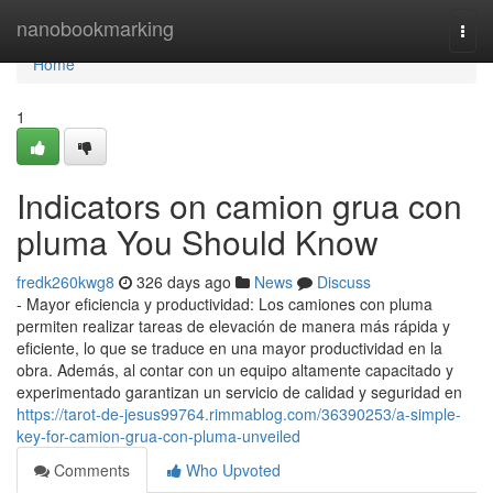
Home
nanobookmarking
Togg
navi
Home
1
Indicators on camion grua con
pluma You Should Know
fredk260kwg8
326 days ago
News
Discuss
- Mayor eficiencia y productividad: Los camiones con pluma
permiten realizar tareas de elevación de manera más rápida y
eficiente, lo que se traduce en una mayor productividad en la
obra. Además, al contar con un equipo altamente capacitado y
experimentado garantizan un servicio de calidad y seguridad en
https://tarot-de-jesus99764.rimmablog.com/36390253/a-simple-
key-for-camion-grua-con-pluma-unveiled
Comments
Who Upvoted