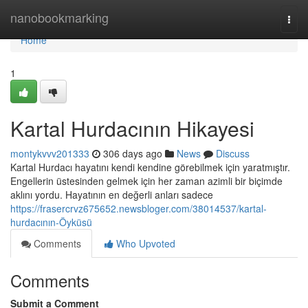
Home
nanobookmarking
Togg
navi
Home
1
Kartal Hurdacının Hikayesi
montykvvv201333
306 days ago
News
Discuss
Kartal Hurdacı hayatını kendi kendine görebilmek için yaratmıştır.
Engellerin üstesinden gelmek için her zaman azimli bir biçimde
aklını yordu. Hayatının en değerli anları sadece
https://frasercrvz675652.newsbloger.com/38014537/kartal-
hurdacının-Öyküsü
Comments
Who Upvoted
Comments
Submit a Comment