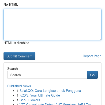
No HTML
HTML is disabled
Report Page
Search
Go
Published News
1
BalakQQ: Cara Lengkap untuk Pengguna
1
KQXS: Your Ultimate Guide
1
Cebu Flowers
1
VAT Consultants Dubai | VAT Services UAE | Tax ...