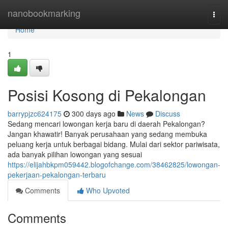
Home
nanobookmarking
Togg
navi
Home
1
Posisi Kosong di Pekalongan
barrypjzc624175
300 days ago
News
Discuss
Sedang mencari lowongan kerja baru di daerah Pekalongan?
Jangan khawatir! Banyak perusahaan yang sedang membuka
peluang kerja untuk berbagai bidang. Mulai dari sektor pariwisata,
ada banyak pilihan lowongan yang sesuai
https://elijahbkpm059442.blogofchange.com/38462825/lowongan-
pekerjaan-pekalongan-terbaru
Comments
Who Upvoted
Comments