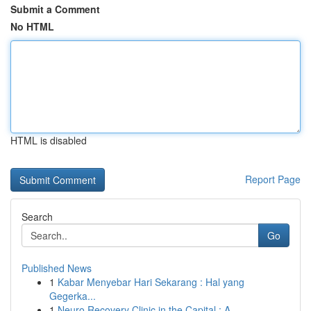
Submit a Comment
No HTML
HTML is disabled
Report Page
Search
Go
Published News
1
Kabar Menyebar Hari Sekarang : Hal yang
Gegerka...
1
Neuro Recovery Clinic in the Capital : A...