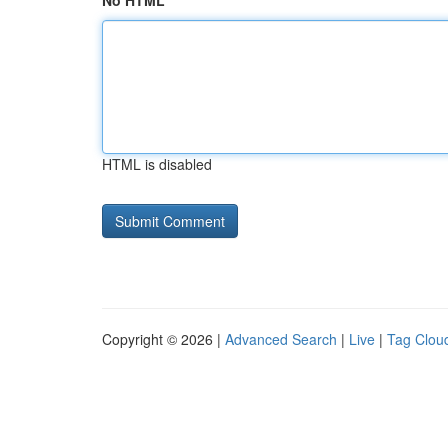
No HTML
HTML is disabled
Copyright © 2026 |
Advanced Search
|
Live
|
Tag Clou