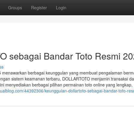
Groups
Register
Login
 sebagai Bandar Toto Resmi 20
ss
5 menawarkan berbagai keunggulan yang membuat pengalaman berm
engan sistem keamanan terbaru, DOLLARTOTO menjamin transaksi da
m ini menyediakan berbagai pilihan permainan toto online yang lengkap,
.atualblog.com/44392306/keunggulan-dollartoto-sebagai-bandar-toto-re