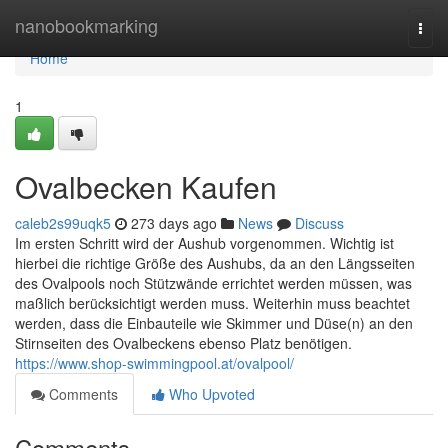
Home
nanobookmarking
Togg
navi
Home
1
Ovalbecken Kaufen
caleb2s99uqk5
273 days ago
News
Discuss
Im ersten Schritt wird der Aushub vorgenommen. Wichtig ist
hierbei die richtige Größe des Aushubs, da an den Längsseiten
des Ovalpools noch Stützwände errichtet werden müssen, was
maßlich berücksichtigt werden muss. Weiterhin muss beachtet
werden, dass die Einbauteile wie Skimmer und Düse(n) an den
Stirnseiten des Ovalbeckens ebenso Platz benötigen.
https://www.shop-swimmingpool.at/ovalpool/
Comments
Who Upvoted
Comments