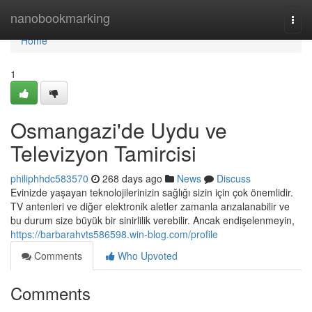
Home
nanobookmarking
Togg
navi
Home
1
Osmangazi'de Uydu ve
Televizyon Tamircisi
philiphhdc583570
268 days ago
News
Discuss
Evinizde yaşayan teknolojilerinizin sağlığı sizin için çok önemlidir.
TV antenleri ve diğer elektronik aletler zamanla arızalanabilir ve
bu durum size büyük bir sinirlilik verebilir. Ancak endişelenmeyin,
https://barbarahvts586598.win-blog.com/profile
Comments
Who Upvoted
Comments