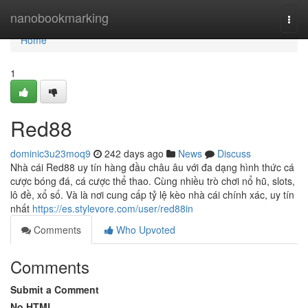
Home
nanobookmarking
Togg
navi
Home
1
Red88
dominic3u23moq9
242 days ago
News
Discuss
Nhà cái Red88 uy tín hàng đầu châu âu với đa dạng hình thức cá
cược bóng đá, cá cược thể thao. Cùng nhiều trò chơi nổ hũ, slots,
lô đề, xổ số. Và là nơi cung cấp tỷ lệ kèo nhà cái chính xác, uy tín
nhất
https://es.stylevore.com/user/red88in
Comments
Who Upvoted
Comments
Submit a Comment
No HTML