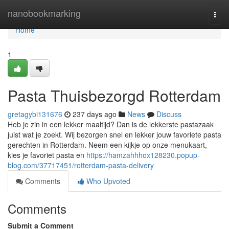
Home
nanobookmarking
Togg
navi
Home
1
Pasta Thuisbezorgd Rotterdam
gretagybi131676
237 days ago
News
Discuss
Heb je zin in een lekker maaltijd? Dan is de lekkerste pastazaak
juist wat je zoekt. Wij bezorgen snel en lekker jouw favoriete pasta
gerechten in Rotterdam. Neem een kijkje op onze menukaart,
kies je favoriet pasta en
https://hamzahhhox128230.popup-
blog.com/37717451/rotterdam-pasta-delivery
Comments
Who Upvoted
Comments
Submit a Comment