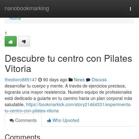
Home
nanobookmarking
Togg
navi
Home
1
Descubre tu centro con Pilates
Vitoria
theobxro885147
90 days ago
News
Discuss
desarrollar tu cuerpo y mente. A través de ejercicios precisos,
lograrás una mayor resistencia. Nuestro equipo de profesionales
está dedicado a guiarte en tu camino hacia un plan corporal más
saludable.
https://bookmarkick.com/story21464531/experimenta-
tu-centro-con-pilates-vitoria
Comments
Who Upvoted
Comments