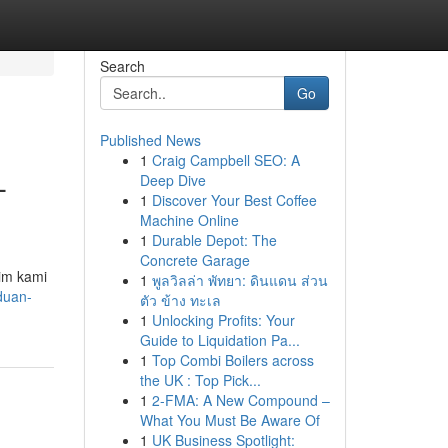
Search
Go
Published News
1
Craig Campbell SEO: A
-
Deep Dive
1
Discover Your Best Coffee
Machine Online
1
Durable Depot: The
Concrete Garage
Tim kami
1
พูลวิลล่า พัทยา: ดินแดน ส่วน
duan-
ตัว ข้าง ทะเล
1
Unlocking Profits: Your
Guide to Liquidation Pa...
1
Top Combi Boilers across
the UK : Top Pick...
1
2-FMA: A New Compound –
What You Must Be Aware Of
1
UK Business Spotlight: