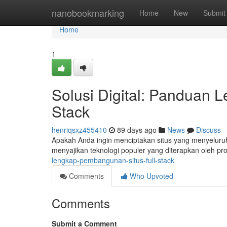
Home
nanobookmarking
Home
New
Submit
Home
1
Solusi Digital: Panduan 
Stack
henriqsxz455410
89 days ago
News
Discuss
Apakah Anda ingin menciptakan situs yang menyeluruh?
menyajikan teknologi populer yang diterapkan oleh 
lengkap-pembangunan-situs-full-stack
Comments
Who Upvoted
Comments
Submit a Comment