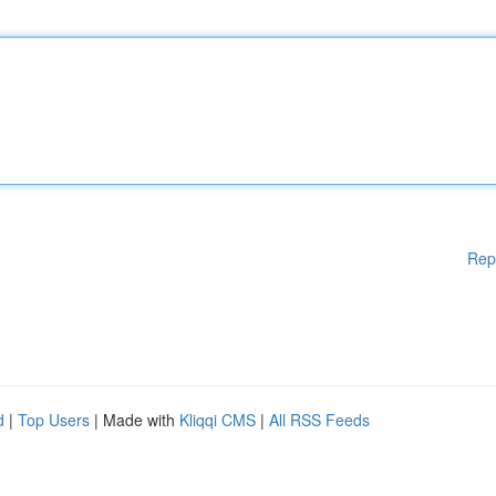
Rep
d
|
Top Users
| Made with
Kliqqi CMS
|
All RSS Feeds