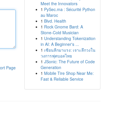
Meet the Innovators
1
PySec.ma : Sécurité Python
au Maroc
1
Blvd. Health
1
Rock Gnome Bard: A
Stone-Cold Musician
1
Understanding Tokenization
in AI: A Beginner's ...
1
เซียนลีกมาแรง: เจาะลึกวงใน
วงการฟุตบอลไทย
1
JSonic: The Future of Code
Generation
ort Page
1
Mobile Tire Shop Near Me:
Fast & Reliable Service