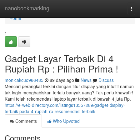
Home
nanobookmarking
Togg
navi
Home
1
Gadget Layar Terbaik Di 4
Rupiah Rp : Pilihan Prima !
monicakcuo966485
89 days ago
News
Discuss
Mencari perangkat terkini dengan fitur display yang intuitif namun
tak ingin menghabiskan terlalu banyak uang? Tak perlu khawatir!
Kami telah rekomendasi laptop layar terbaik di bawah 4 juta Rp.
https://e-web-directory.com/listings13557289/gadget-display-
terbaik-pada-4-rupiah-rp-rekomendasi-terbaik
Comments
Who Upvoted
Comments