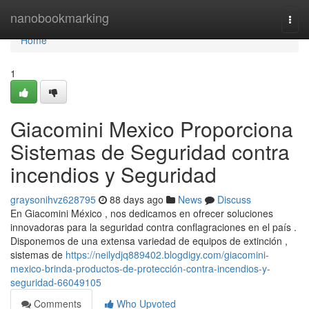
Home
nanobookmarking
Togg
navi
Home
1
Giacomini Mexico Proporciona
Sistemas de Seguridad contra
incendios y Seguridad
graysonihvz628795
88 days ago
News
Discuss
En Giacomini México , nos dedicamos en ofrecer soluciones
innovadoras para la seguridad contra conflagraciones en el país .
Disponemos de una extensa variedad de equipos de extinción ,
sistemas de
https://neilydjq889402.blogdigy.com/giacomini-
mexico-brinda-productos-de-protección-contra-incendios-y-
seguridad-66049105
Comments
Who Upvoted