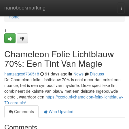
Home
nanobookmarking
Togg
navi
Home
1
Chameleon Folie Lichtblauw
70%: Een Tint Van Magie
hamzagcxd766518
91 days ago
News
Discuss
De Chameleon folie Lichtblauw 70% is echt meer dan enkel een
nuance; het is een symbool van mysterie. Deze specifieke tint
combineert de kalmte van blauw met een delicate ingebouwde
diepte , waardoor een
https://xxoto.nl/chameleon-folie-lichtblauw-
70-ceramic/
Comments
Who Upvoted
Comments