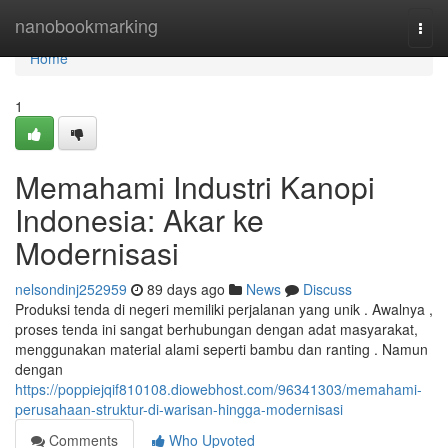
Home
nanobookmarking
Togg
navi
Home
1
Memahami Industri Kanopi
Indonesia: Akar ke
Modernisasi
nelsondinj252959
89 days ago
News
Discuss
Produksi tenda di negeri memiliki perjalanan yang unik . Awalnya ,
proses tenda ini sangat berhubungan dengan adat masyarakat,
menggunakan material alami seperti bambu dan ranting . Namun
dengan
https://poppiejqif810108.diowebhost.com/96341303/memahami-
perusahaan-struktur-di-warisan-hingga-modernisasi
Comments
Who Upvoted