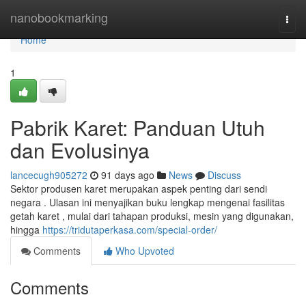
Home
nanobookmarking
Togg
navi
Home
1
Pabrik Karet: Panduan Utuh
dan Evolusinya
lancecugh905272
91 days ago
News
Discuss
Sektor produsen karet merupakan aspek penting dari sendi
negara . Ulasan ini menyajikan buku lengkap mengenai fasilitas
getah karet , mulai dari tahapan produksi, mesin yang digunakan,
hingga
https://tridutaperkasa.com/special-order/
Comments
Who Upvoted
Comments