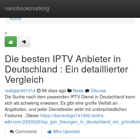
Home
nanobookmarking
Home
1
Die besten IPTV Anbieter in
Deutschland : Ein detaillierter
Vergleich
rsabgqc491014
88 days ago
News
Discuss
Die Suche nach dem passenden IPTV Dienst in Deutschland kann
sich als schwierig erweisen. Es gibt eine große Vielfalt an
Angeboten, und jeder Dienstleister wirbt mit unterschiedlichen
Features . Dieser
https://darrenlogo741902.levitra-
wiki.com/2283526/top_iptv_lösungen_in_deutschland_ein_gründlich
Comments
Who Upvoted