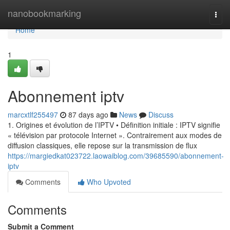
Home
nanobookmarking
Togg
navi
Home
1
Abonnement iptv
marcxtlf255497
87 days ago
News
Discuss
1. Origines et évolution de l’IPTV • Définition initiale : IPTV signifie
« télévision par protocole Internet ». Contrairement aux modes de
diffusion classiques, elle repose sur la transmission de flux
https://margiedkat023722.laowaiblog.com/39685590/abonnement-
iptv
Comments
Who Upvoted
Comments
Submit a Comment