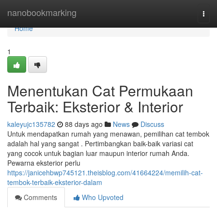
Home
nanobookmarking
Togg
navi
Home
1
Menentukan Cat Permukaan
Terbaik: Eksterior & Interior
kaleyujc135782
88 days ago
News
Discuss
Untuk mendapatkan rumah yang menawan, pemilihan cat tembok
adalah hal yang sangat . Pertimbangkan baik-baik variasi cat
yang cocok untuk bagian luar maupun interior rumah Anda.
Pewarna eksterior perlu
https://janicehbwp745121.theisblog.com/41664224/memilih-cat-
tembok-terbaik-eksterior-dalam
Comments
Who Upvoted