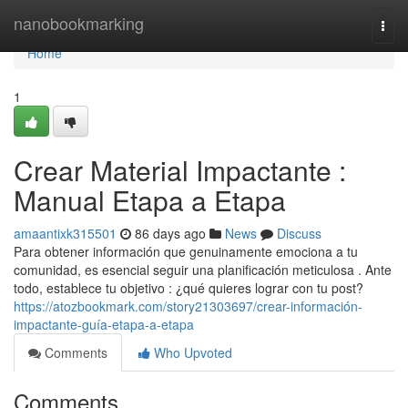
Home
nanobookmarking
Togg
navi
Home
1
Crear Material Impactante :
Manual Etapa a Etapa
amaantixk315501
86 days ago
News
Discuss
Para obtener información que genuinamente emociona a tu
comunidad, es esencial seguir una planificación meticulosa . Ante
todo, establece tu objetivo : ¿qué quieres lograr con tu post?
https://atozbookmark.com/story21303697/crear-información-
impactante-guía-etapa-a-etapa
Comments
Who Upvoted
Comments