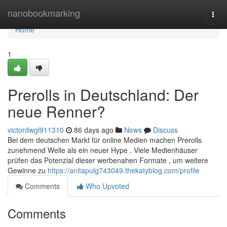
Home
nanobookmarking
Togg
navi
Home
1
Prerolls in Deutschland: Der
neue Renner?
victordwgl911310
86 days ago
News
Discuss
Bei dem deutschen Markt für online Medien machen Prerolls
zunehmend Welle als ein neuer Hype . Viele Medienhäuser
prüfen das Potenzial dieser werbenahen Formate , um weitere
Gewinne zu
https://anitapulg743049.thekatyblog.com/profile
Comments
Who Upvoted
Comments