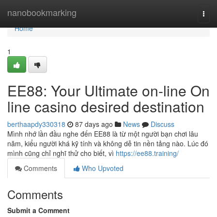
Home
nanobookmarking
Togg
navi
Home
1
EE88: Your Ultimate on-line On
line casino desired destination
berthaapdy330318
87 days ago
News
Discuss
Mình nhớ lần đầu nghe đến EE88 là từ một người bạn chơi lâu
năm, kiểu người khá kỹ tính và không dễ tin nền tảng nào. Lúc đó
mình cũng chỉ nghĩ thử cho biết, vì
https://ee88.training/
Comments
Who Upvoted
Comments
Submit a Comment