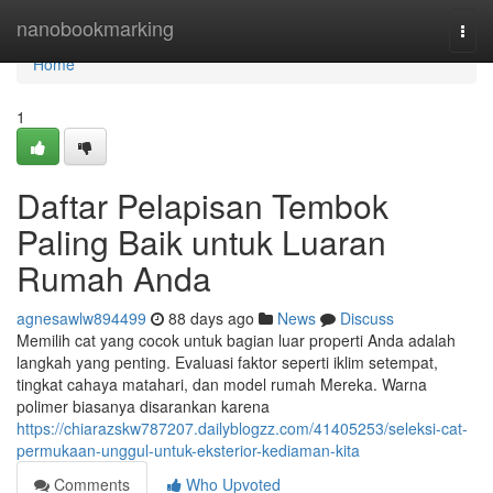
Home
nanobookmarking
Togg
navi
Home
1
Daftar Pelapisan Tembok
Paling Baik untuk Luaran
Rumah Anda
agnesawlw894499
88 days ago
News
Discuss
Memilih cat yang cocok untuk bagian luar properti Anda adalah
langkah yang penting. Evaluasi faktor seperti iklim setempat,
tingkat cahaya matahari, dan model rumah Mereka. Warna
polimer biasanya disarankan karena
https://chiarazskw787207.dailyblogzz.com/41405253/seleksi-cat-
permukaan-unggul-untuk-eksterior-kediaman-kita
Comments
Who Upvoted