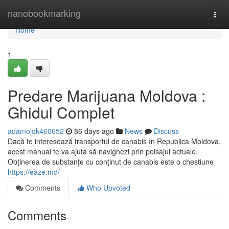
Home
nanobookmarking
Togg
navi
Home
1
Predare Marijuana Moldova :
Ghidul Complet
adamojqk460652
86 days ago
News
Discuss
Dacă te interesează transportul de canabis în Republica Moldova,
acest manual te va ajuta să navighezi prin peisajul actuale.
Obținerea de substanțe cu conținut de canabis este o chestiune
https://eaze.md/
Comments
Who Upvoted
Comments