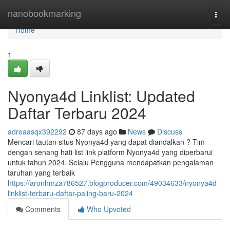
Home
nanobookmarking
Togg
navi
Home
1
Nyonya4d Linklist: Updated
Daftar Terbaru 2024
adreaasqx392292
87 days ago
News
Discuss
Mencari tautan situs Nyonya4d yang dapat diandalkan ? Tim
dengan senang hati list link platform Nyonya4d yang diperbarui
untuk tahun 2024. Selalu Pengguna mendapatkan pengalaman
taruhan yang terbaik
https://aronhmza786527.blogproducer.com/49034633/nyonya4d-
linklist-terbaru-daftar-paling-baru-2024
Comments
Who Upvoted