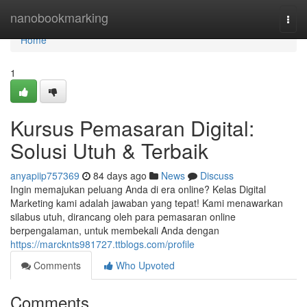
Home
nanobookmarking
Togg
navi
Home
1
Kursus Pemasaran Digital:
Solusi Utuh & Terbaik
anyapiip757369
84 days ago
News
Discuss
Ingin memajukan peluang Anda di era online? Kelas Digital
Marketing kami adalah jawaban yang tepat! Kami menawarkan
silabus utuh, dirancang oleh para pemasaran online
berpengalaman, untuk membekali Anda dengan
https://marcknts981727.ttblogs.com/profile
Comments
Who Upvoted
Comments