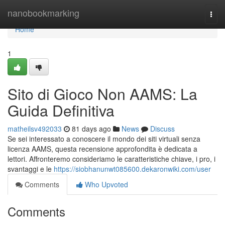
Home
nanobookmarking
Togg
navi
Home
1
Sito di Gioco Non AAMS: La
Guida Definitiva
matheilsv492033
81 days ago
News
Discuss
Se sei interessato a conoscere il mondo dei siti virtuali senza
licenza AAMS, questa recensione approfondita è dedicata a
lettori. Affronteremo consideriamo le caratteristiche chiave, i pro, i
svantaggi e le
https://siobhanunwt085600.dekaronwiki.com/user
Comments
Who Upvoted
Comments