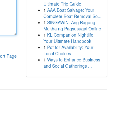
Ultimate Trip Guide
1
AAA Boat Salvage: Your
Complete Boat Removal So...
1
SINGAWIN: Ang Bagong
Mukha ng Pagsusugal Online
1
KL Companion Nightlife:
Your Ultimate Handbook
1
Pot for Availability: Your
Local Choices
ort Page
1
Ways to Enhance Business
and Social Gatherings ...