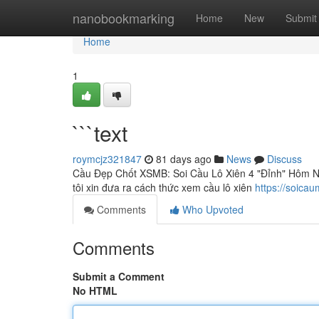
Home
nanobookmarking
Home
New
Submit
Home
1
```text
roymcjz321847
81 days ago
News
Discuss
Cầu Đẹp Chốt XSMB: Soi Cầu Lô Xiên 4 "Đỉnh" Hôm Nay
tôi xin đưa ra cách thức xem cầu lô xiên
https://soica
Comments
Who Upvoted
Comments
Submit a Comment
No HTML