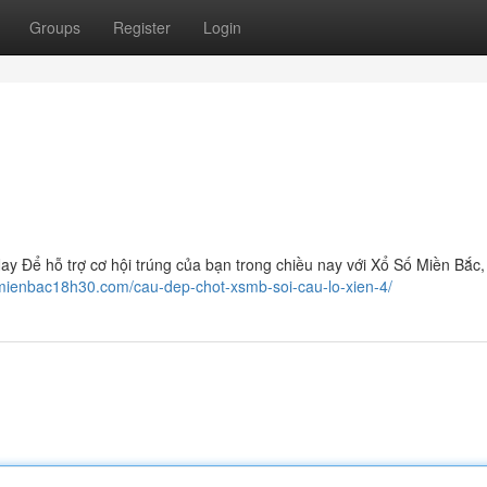
Groups
Register
Login
 Để hỗ trợ cơ hội trúng của bạn trong chiều nay với Xổ Số Miền Bắc
umienbac18h30.com/cau-dep-chot-xsmb-soi-cau-lo-xien-4/