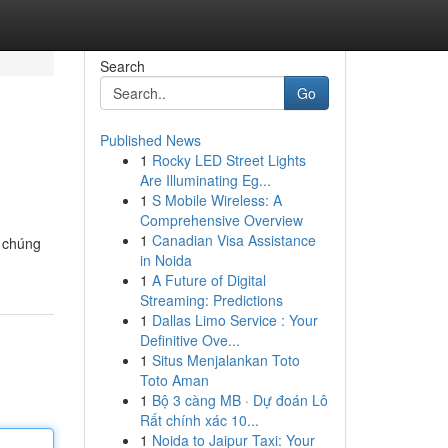
Search
Go
Published News
1
Rocky LED Street Lights
Are Illuminating Eg...
1
S Mobile Wireless: A
Comprehensive Overview
1
Canadian Visa Assistance
, chúng
in Noida
1
A Future of Digital
Streaming: Predictions
1
Dallas Limo Service : Your
Definitive Ove...
1
Situs Menjalankan Toto
Toto Aman
1
Bộ 3 càng MB · Dự đoán Lô
Rất chính xác 10...
1
Noida to Jaipur Taxi: Your