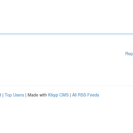
Rep
d
|
Top Users
| Made with
Kliqqi CMS
|
All RSS Feeds