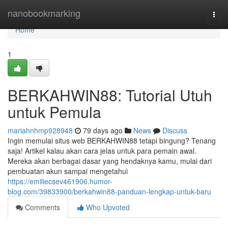
Home
nanobookmarking
Togg
navi
Home
1
BERKAHWIN88: Tutorial Utuh
untuk Pemula
mariahnhmp928948
79 days ago
News
Discuss
Ingin memulai situs web BERKAHWIN88 tetapi bingung? Tenang
saja! Artikel kalau akan cara jelas untuk para pemain awal.
Mereka akan berbagai dasar yang hendaknya kamu, mulai dari
pembuatan akun sampai mengetahui
https://emiliecsev461906.humor-
blog.com/39833900/berkahwin88-panduan-lengkap-untuk-baru
Comments
Who Upvoted