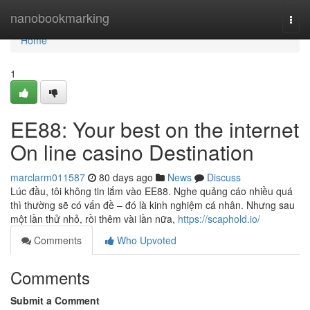
Home
nanobookmarking
Togg
navi
Home
1
EE88: Your best on the internet
On line casino Destination
marclarm011587
80 days ago
News
Discuss
Lúc đầu, tôi không tin lắm vào EE88. Nghe quảng cáo nhiều quá
thì thường sẽ có vấn đề – đó là kinh nghiệm cá nhân. Nhưng sau
một lần thử nhỏ, rồi thêm vài lần nữa,
https://scaphold.io/
Comments
Who Upvoted
Comments
Submit a Comment