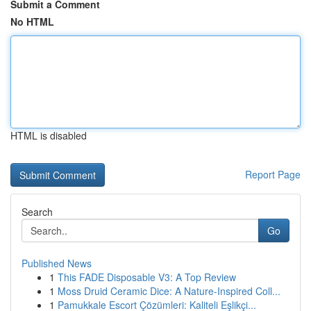
Submit a Comment
No HTML
HTML is disabled
Report Page
Search
Go
Published News
1
This FADE Disposable V3: A Top Review
1
Moss Druid Ceramic Dice: A Nature-Inspired Coll...
1
Pamukkale Escort Çözümleri: Kaliteli Eşlikçi...