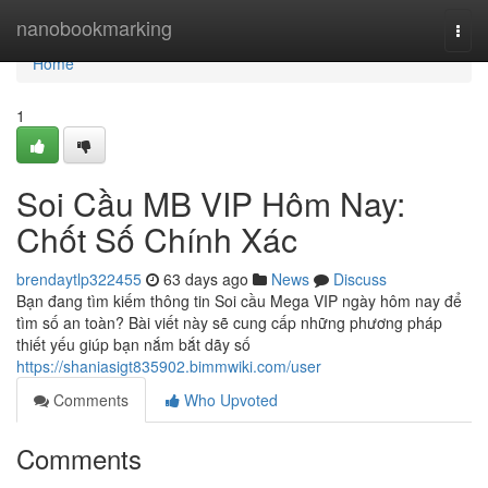
Home
nanobookmarking
Togg
navi
Home
1
Soi Cầu MB VIP Hôm Nay:
Chốt Số Chính Xác
brendaytlp322455
63 days ago
News
Discuss
Bạn đang tìm kiếm thông tin Soi cầu Mega VIP ngày hôm nay để
tìm số an toàn? Bài viết này sẽ cung cấp những phương pháp
thiết yếu giúp bạn nắm bắt dãy số
https://shaniasigt835902.bimmwiki.com/user
Comments
Who Upvoted
Comments