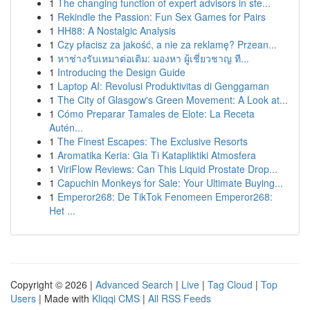
1
The changing function of expert advisors in ste...
1
Rekindle the Passion: Fun Sex Games for Pairs
1
HH88: A Nostalgic Analysis
1
Czy płacisz za jakość, a nie za reklamę? Przean...
1
หาช่างรับเหมาต่อเติม: มองหา ผู้เชี่ยวชาญ ที...
1
Introducing the Design Guide
1
Laptop AI: Revolusi Produktivitas di Genggaman
1
The City of Glasgow's Green Movement: A Look at...
1
Cómo Preparar Tamales de Elote: La Receta
Autén...
1
The Finest Escapes: The Exclusive Resorts
1
Aromatika Keria: Gia Ti Katapliktiki Atmosfera
1
ViriFlow Reviews: Can This Liquid Prostate Drop...
1
Capuchin Monkeys for Sale: Your Ultimate Buying...
1
Emperor268: De TikTok Fenomeen Emperor268:
Het ...
Copyright © 2026 |
Advanced Search
|
Live
|
Tag Cloud
|
Top
Users
| Made with
Kliqqi CMS
|
All RSS Feeds