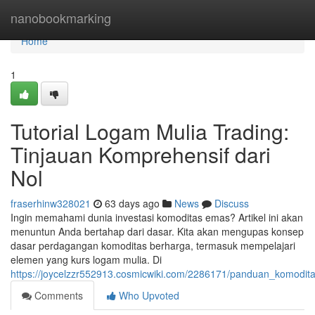
Home
nanobookmarking
Home
1
Tutorial Logam Mulia Trading:
Tinjauan Komprehensif dari
Nol
fraserhinw328021
63 days ago
News
Discuss
Ingin memahami dunia investasi komoditas emas? Artikel ini akan
menuntun Anda bertahap dari dasar. Kita akan mengupas konsep
dasar perdagangan komoditas berharga, termasuk mempelajari
elemen yang kurs logam mulia. Di
https://joycelzzr552913.cosmicwiki.com/2286171/panduan_komodit
Comments
Who Upvoted