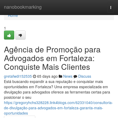
Home
nanobookmarking
Togg
navi
Home
1
Agência de Promoção para
Advogados em Fortaleza:
Conquiste Mais Clientes
gretafwdi152535
65 days ago
News
Discuss
Está buscando expandir a sua reputação e conquistar mais
oportunidades em Fortaleza? Uma empresa especializada em
divulgação para advogados oferece as ferramentas certas para
posicionar o seu
https://gregoryhchs328228.link4blogs.com/62331040/consultoria-
de-divulgação-para-advogados-em-fortaleza-garanta-mais-
oportunidades