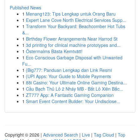
Published News
1
Menang123: Tips Lengkap untuk Orang Baru
1
Expert Lane Cove North Electrical Services Supp...
1
Transform Your Backyard: Beachcomber Hot Tubs
&...
1
Birthday Flower Arrangements Near Harrod St
1
3d printing for clinical machine prototypes and...
1
Östermalms Bästa Kemtvätt!
1
Eco Conscious Garbage Disposal with Unwanted
Fu...
1
{Big777: Panduan Lengkap dan Link Resmi
1
{UPI Apps: Your Guide to Mobile Payments
1
88i Casino: Your Ultimate Online Gaming Destina...
1
Cầu Bạch Thủ Lô 2 Nháy MB - Bắt Lô Xiên Bắc...
1
ZT777 App: A Fantastic Gaming Companion
1
Smart Event Content Builder: Your Undisclose...
Copyright © 2026 |
Advanced Search
|
Live
|
Tag Cloud
|
Top